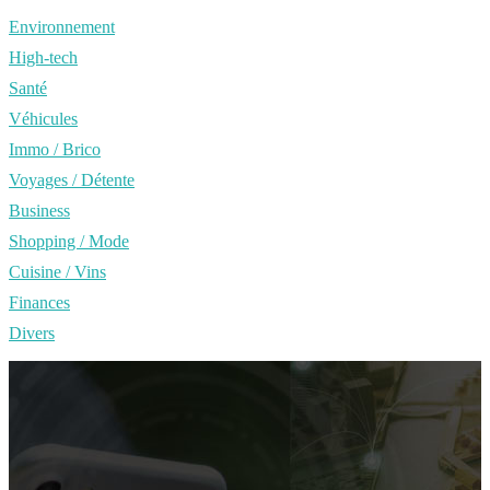
Environnement
High-tech
Santé
Véhicules
Immo / Brico
Voyages / Détente
Business
Shopping / Mode
Cuisine / Vins
Finances
Divers