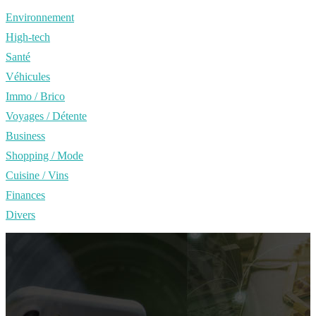
Environnement
High-tech
Santé
Véhicules
Immo / Brico
Voyages / Détente
Business
Shopping / Mode
Cuisine / Vins
Finances
Divers