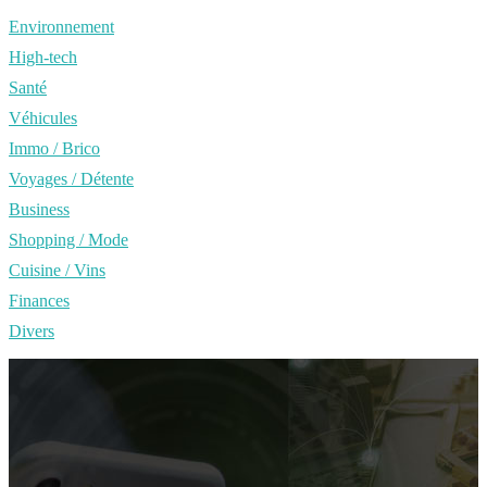
Environnement
High-tech
Santé
Véhicules
Immo / Brico
Voyages / Détente
Business
Shopping / Mode
Cuisine / Vins
Finances
Divers