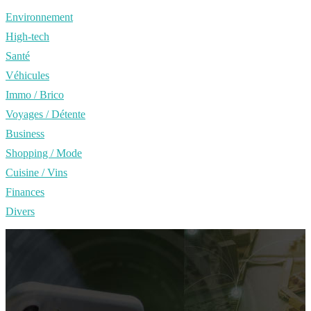
Environnement
High-tech
Santé
Véhicules
Immo / Brico
Voyages / Détente
Business
Shopping / Mode
Cuisine / Vins
Finances
Divers