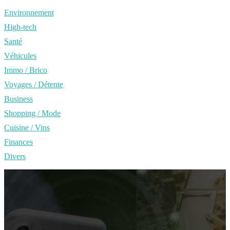
Environnement
High-tech
Santé
Véhicules
Immo / Brico
Voyages / Détente
Business
Shopping / Mode
Cuisine / Vins
Finances
Divers