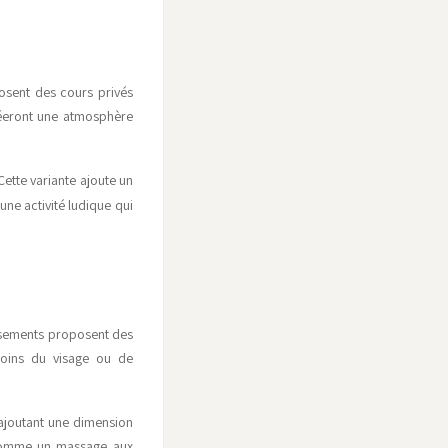
osent des cours privés
créeront une atmosphère
Cette variante ajoute un
une activité ludique qui
issements proposent des
soins du visage ou de
 ajoutant une dimension
, comme un massage aux