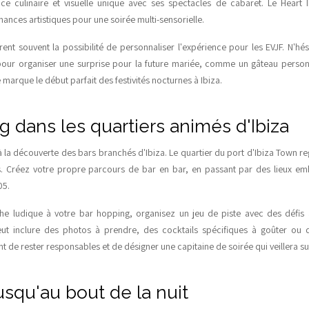
e culinaire et visuelle unique avec ses spectacles de cabaret. Le Heart Ibi
ances artistiques pour une soirée multi-sensorielle.
rent souvent la possibilité de personnaliser l'expérience pour les EVJF. N'hés
 pour organiser une surprise pour la future mariée, comme un gâteau perso
e marque le début parfait des festivités nocturnes à Ibiza.
g dans les quartiers animés d'Ibiza
 à la découverte des bars branchés d'Ibiza. Le quartier du port d'Ibiza Town r
. Créez votre propre parcours de bar en bar, en passant par des lieux 
05.
he ludique à votre bar hopping, organisez un jeu de piste avec des défis
eut inclure des photos à prendre, des cocktails spécifiques à goûter ou d
 de rester responsables et de désigner une capitaine de soirée qui veillera su
usqu'au bout de la nuit