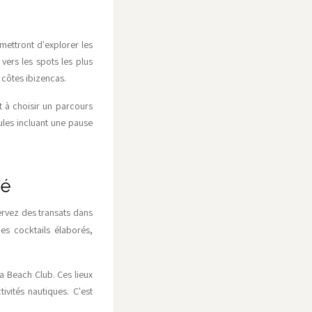
mettront d'explorer les
vers les spots les plus
s côtes ibizencas.
t à choisir un parcours
ules incluant une pause
hé
ervez des transats dans
es cocktails élaborés,
sa Beach Club. Ces lieux
ités nautiques. C'est