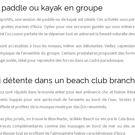
 paddle ou kayak en groupe
sportifs, une session de paddle ou de kayak est idéale. Ces activités vous per
s grottes marines d'Ibiza. Optez pour une excursion guidée qui vous mènera 
C'est l'occasion parfaite de se dépenser tout en admirant la beauté naturelle de
sont accessibles à tous les niveaux, même aux débutantes. Veillez cependan
physique de l'ensemble du groupe. Certains prestataires proposent des form
age isolée, idéal pour reprendre des forces dans un cadre paradisiaque.
i détente dans un beach club branc
iza sont réputés dans le monde entier pour leur ambiance chic et festive. Rés
ments huppés pour une après-midi de farniente au bord de l'eau. Sirotez d
affinée et profitez de la musique mixée par des DJs renommés.
es plus prisés, on trouve le Blue Marlin, le Nikki Beach ou encore le Cala Bas
services complémentaires comme des massages en bord de mer ou des activ
prélasser tout en profitant de l'atmosphère festive caractéristique d'Ibiza.