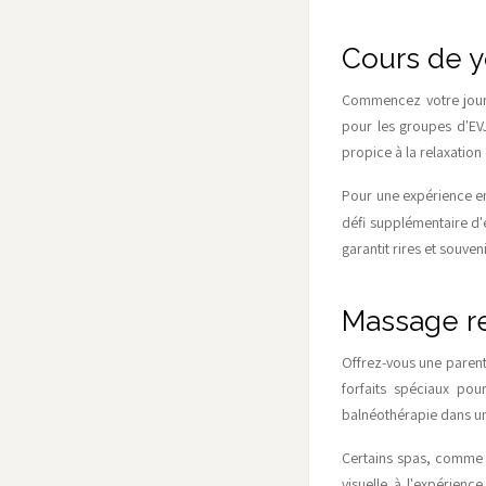
Cours de y
Commencez votre journ
pour les groupes d'EVJ
propice à la relaxation 
Pour une expérience e
défi supplémentaire d'é
garantit rires et souven
Massage r
Offrez-vous une parent
forfaits spéciaux po
balnéothérapie dans u
Certains spas, comme c
visuelle à l'expérien