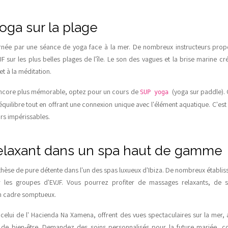
oga sur la plage
ée par une séance de yoga face à la mer. De nombreux instructeurs prop
F sur les plus belles plages de l'île. Le son des vagues et la brise marine 
et à la méditation.
ncore plus mémorable, optez pour un cours de
(yoga sur paddle). 
SUP yoga
quilibre tout en offrant une connexion unique avec l'élément aquatique. C'est 
irs impérissables.
elaxant dans un spa haut de gamme
hèse de pure détente dans l'un des spas luxueux d'Ibiza. De nombreux établ
ur les groupes d'EVJF. Vous pourrez profiter de massages relaxants, de 
n cadre somptueux.
elui de l' Hacienda Na Xamena, offrent des vues spectaculaires sur la mer,
ce de bien-être. Demandez des soins personnalisés pour la future mariée