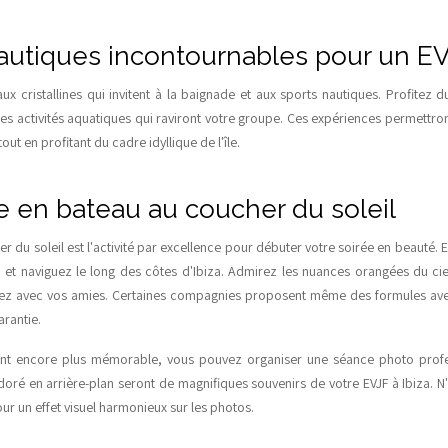
nautiques incontournables pour un EV
aux cristallines qui invitent à la baignade et aux sports nautiques. Profitez 
s activités aquatiques qui raviront votre groupe. Ces expériences permettront
tout en profitant du cadre idyllique de l'île.
en bateau au coucher du soleil
r du soleil est l'activité par excellence pour débuter votre soirée en beauté
et naviguez le long des côtes d'Ibiza. Admirez les nuances orangées du ciel
uez avec vos amies. Certaines compagnies proposent même des formules av
arantie.
t encore plus mémorable, vous pouvez organiser une séance photo profes
 doré en arrière-plan seront de magnifiques souvenirs de votre EVJF à Ibiza. N
ur un effet visuel harmonieux sur les photos.