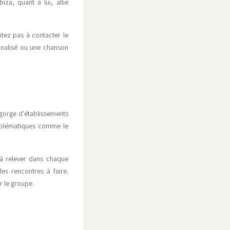
za, quant à lui, allie
itez pas à contacter le
nnalisé ou une chanson
egorge d'établissements
emblématiques comme le
 à relever dans chaque
es rencontres à faire.
r le groupe.