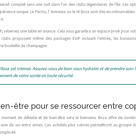
serait complet sans une nuit dans l'un des clubs légendaires de l'île. Les o
périence unique. Le Pacha, l' Amnesia ou le Hï Ibiza sont des incontournables 
ca.
P, réservez une table en avance. Cela vous garantira un espace privé pour vot
s clubs proposent même des packages EVJF incluant l'entrée, les boissons
e bouteille de champagne.
Ibiza est intense. Assurez-vous de bien vous hydrater et de prendre soin 
nement de votre soirée en toute sécurité.
bien-être pour se ressourcer entre co
 un moment de détente et de bien-être sera le bienvenu. Ibiza offre de nomb
 soin de soi entre amies. Ces activités plus calmes permettront au groupe d
omplicité.