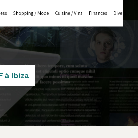
ness
Shopping / Mode
Cuisine / Vins
Finances
Divers
F à Ibiza