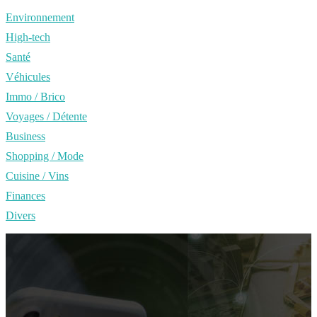
Environnement
High-tech
Santé
Véhicules
Immo / Brico
Voyages / Détente
Business
Shopping / Mode
Cuisine / Vins
Finances
Divers