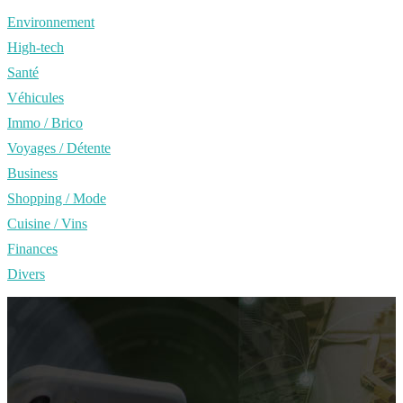
Environnement
High-tech
Santé
Véhicules
Immo / Brico
Voyages / Détente
Business
Shopping / Mode
Cuisine / Vins
Finances
Divers