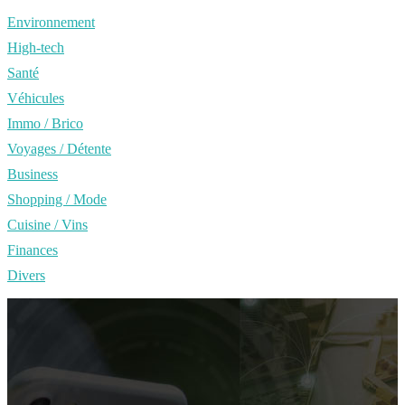
Environnement
High-tech
Santé
Véhicules
Immo / Brico
Voyages / Détente
Business
Shopping / Mode
Cuisine / Vins
Finances
Divers