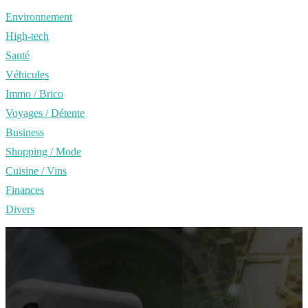
Environnement
High-tech
Santé
Véhicules
Immo / Brico
Voyages / Détente
Business
Shopping / Mode
Cuisine / Vins
Finances
Divers