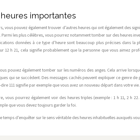
 heures importantes
irs, vous pouvez également trouver d’autres heures qui ont également des signi
r. Parmi les plus célèbres, vous pourrez notamment tomber sur des heures inve
ications données à ce type d’heure sont beaucoup plus précises dans la pl
r 12 h 21, cela signifie probablement que la personne que vous aimez pr
ous pouvez également tomber sur les numéros des anges. Cela arrive lorsq
ntiques qui se succèdent. Des messages cachés peuvent expliquer ce genre de 
-dire 111 signifie par exemple que vous avez un nouveau départ dans votre vie.
re, vous pourrez également voir des heures triples (exemple : 1 h 11, 2 h 2
emple que vous devez toujours garder la foi.
le temps d’enquêter sur le sens véritable des heures inhabituelles auxquels vo