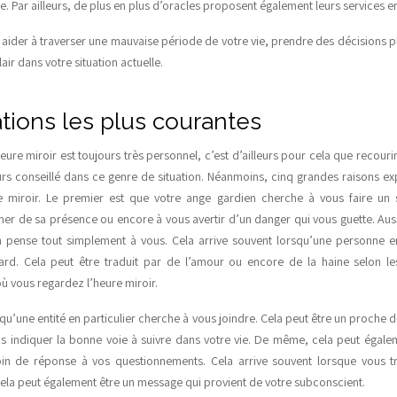
. Par ailleurs, de plus en plus d’oracles proposent également leurs services en
s aider à traverser une mauvaise période de votre vie, prendre des décisions p
lair dans votre situation actuelle.
ations les plus courantes
heure miroir est toujours très personnel, c’est d’ailleurs pour cela que recourir
urs conseillé dans ce genre de situation. Néanmoins, cinq grandes raisons e
miroir. Le premier est que votre ange gardien cherche à vous faire un 
r de sa présence ou encore à vous avertir d’un danger qui vous guette. Aus
n pense tout simplement à vous. Cela arrive souvent lorsqu’une personne en
ard. Cela peut être traduit par de l’amour ou encore de la haine selon l
 vous regardez l’heure miroir.
 qu’une entité en particulier cherche à vous joindre. Cela peut être un proch
us indiquer la bonne voie à suivre dans votre vie. De même, cela peut égal
in de réponse à vos questionnements. Cela arrive souvent lorsque vous t
 cela peut également être un message qui provient de votre subconscient.