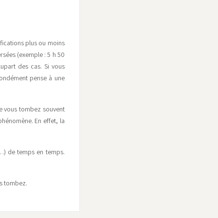
fications plus ou moins
rsées (exemple : 5 h 50
upart des cas. Si vous
ofondément pense à une
ue vous tombez souvent
phénomène. En effet, la
2…) de temps en temps.
us tombez.