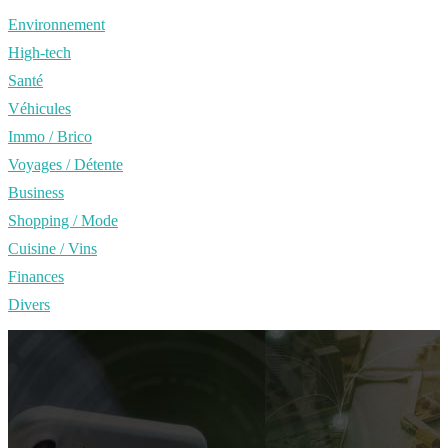
Environnement
High-tech
Santé
Véhicules
Immo / Brico
Voyages / Détente
Business
Shopping / Mode
Cuisine / Vins
Finances
Divers