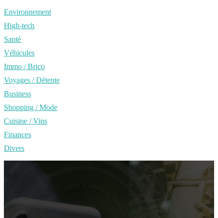
Environnement
High-tech
Santé
Véhicules
Immo / Brico
Voyages / Détente
Business
Shopping / Mode
Cuisine / Vins
Finances
Divers