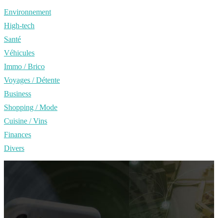
Environnement
High-tech
Santé
Véhicules
Immo / Brico
Voyages / Détente
Business
Shopping / Mode
Cuisine / Vins
Finances
Divers