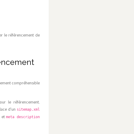
rer le référencement de
rencement
acilement compréhensible
our le référencement.
place d'un
sitemap.xml
et
e
meta description