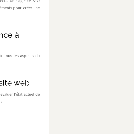
spects. Une agence SEO
léments pour créer une
nce à
r tous les aspects du
 site web
évaluer l'état actuel de
 :