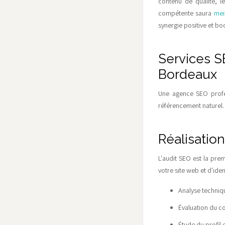
contenu de qualité, l
compétente saura
mei
synergie positive et bo
Services S
Bordeaux
Une agence SEO profe
référencement naturel.
Réalisatio
L'audit SEO est la prem
votre site web et d'ide
Analyse techniqu
Évaluation du co
Étude du profil 