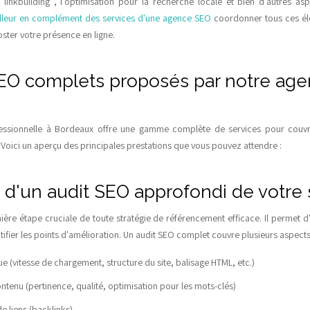
e linkbuilding , l'optimisation pour la recherche locale et bien d'autres a
lleur en complément des services d'une agence SEO
coordonner tous ces é
oster votre présence en ligne.
EO complets proposés par notre age
ssionnelle à Bordeaux offre une gamme complète de services pour couvri
 Voici un aperçu des principales prestations que vous pouvez attendre :
n d'un audit SEO approfondi de votre
ière étape cruciale de toute stratégie de référencement efficace. Il permet d'
ntifier les points d'amélioration. Un audit SEO complet couvre plusieurs aspects
e (vitesse de chargement, structure du site, balisage HTML, etc.)
ntenu (pertinence, qualité, optimisation pour les mots-clés)
de liens (backlinks)