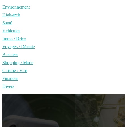
Environnement
High-tech
Santé
Véhicules
Immo / Brico
Voyages / Détente
Business
Shopping / Mode
Cuisine / Vins
Finances
Divers