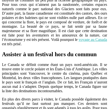
moyens de connaître un peu plus la richesse géographique du pays.
Pour tous ceux qui n’aiment pas la randonnée, certains espaces
naturels comme le parc national des Glaciers sont faits pour eux.
D’autre part, la faune canadienne est constituée des castors, des ours
polaires et des baleines qui ne sont visibles nulle part ailleurs. En ce
qui concerne la flore, le pays est composé de verdure, de forêt et de
montagne. La beauté de ce pays, se fait sentir par sa faune
majestueuse et sa flore magnifique. Il est clair que cette destination
est faite pour les aventuriers et les amoureux de la nature, car
l’écotourisme y est très présent. Voilà pourquoi le
voyage au Canada
est très prisé.
Assister à un festival hors du commun
Le Canada se définit comme étant un pays nord-américain. Il se
trouve entre le cercle polaire et les États-Unis d’Amérique. Les villes
principales sont Vancouver, le centre du cinéma, puis Québec et
Montréal, les deux villes francophones. Les langues pratiquées dans
le pays sont le français et l’anglais. De ce fait, les Français n’auront
aucun mal à s’adapter. Depuis quelque temps, le Canada figure sur
la liste des destinations incontournables.
En plus des divers parcs à visiter, le Canada possède également des
festivals qu’il ne faut surtout pas manquer. Ces derniers sont
organisés régulièrement et ils sont adaptés à tous les goûts. Pour tous