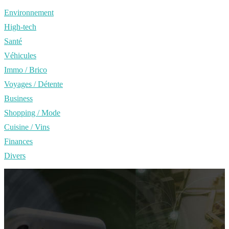
Environnement
High-tech
Santé
Véhicules
Immo / Brico
Voyages / Détente
Business
Shopping / Mode
Cuisine / Vins
Finances
Divers