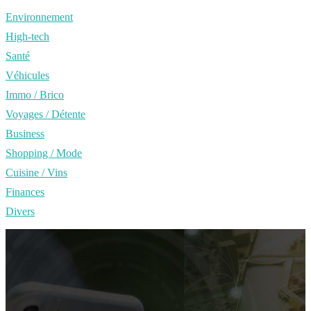
Environnement
High-tech
Santé
Véhicules
Immo / Brico
Voyages / Détente
Business
Shopping / Mode
Cuisine / Vins
Finances
Divers