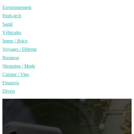
Environnement
High-tech
Santé
Véhicules
Immo / Brico
Voyages / Détente
Business
Shopping / Mode
Cuisine / Vins
Finances
Divers