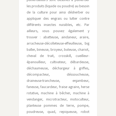
les produits (liquide ou poudre) au besoin
de la culture pour ainsi désherber ou
appliquer des engrais ou lutter contre
différents insectes nuisibles, etc. Par
ailleurs, vous pouvez également y
trouver : abatteuse, aindaneur, araire,
arracheuse-décolleteuse-effeuilleuse, big
baller, bineuse, broyeur, buteuse, chariot,
cheval de trait, crosskill, cueilleur-
épanouilleur, cultivateur, débardeuse,
déchaumeuse, déchargeur à griffes,
décompacteur, déssoucheuse,
draineuse-trancheuse, enjambeur,
faneuse, faucardeur, fraise agraire, herse
rotative, machine à bêcher, machine à
vendanger, microtracteur, motoculteur,
planteuse pommes de terre, pompe,
poudreuse, quad, repiqueuse, robot