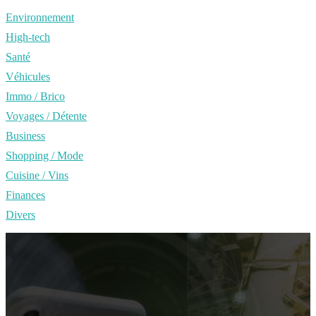
Environnement
High-tech
Santé
Véhicules
Immo / Brico
Voyages / Détente
Business
Shopping / Mode
Cuisine / Vins
Finances
Divers