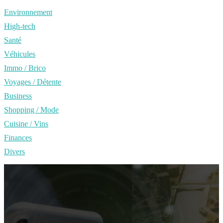
Environnement
High-tech
Santé
Véhicules
Immo / Brico
Voyages / Détente
Business
Shopping / Mode
Cuisine / Vins
Finances
Divers