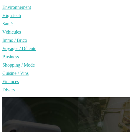
Environnement
High-tech
Santé
Véhicules
Immo / Brico
Voyages / Détente
Business
Shopping / Mode
Cuisine / Vins
Finances
Divers