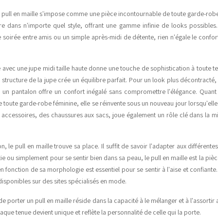
 pull en maille s'impose comme une pièce incontournable de toute garde-robe f
re dans n'importe quel style, offrant une gamme infinie de looks possibles
soirée entre amis ou un simple après-midi de détente, rien n'égale le confort
e avec une jupe midi taille haute donne une touche de sophistication à toute t
a structure de la jupe crée un équilibre parfait. Pour un look plus décontracté, 
 un pantalon offre un confort inégalé sans compromettre l'élégance. Quant 
toute garde-robe féminine, elle se réinvente sous un nouveau jour lorsqu'elle 
s accessoires, des chaussures aux sacs, joue également un rôle clé dans la mi
n, le pull en maille trouve sa place. Il suffit de savoir l'adapter aux différente
tie ou simplement pour se sentir bien dans sa peau, le pull en maille est la pièc
en fonction de sa morphologie est essentiel pour se sentir à l'aise et confiante. 
disponibles sur des sites spécialisés en mode.
 de porter un pull en maille réside dans la capacité à le mélanger et à l'assortir
aque tenue devient unique et reflète la personnalité de celle qui la porte.