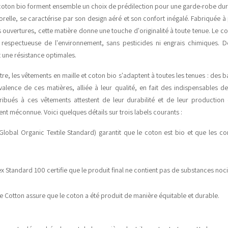
e coton bio forment ensemble un choix de prédilection pour une garde-robe dura
elle, se caractérise par son design aéré et son confort inégalé. Fabriquée à p
ouvertures, cette matière donne une touche d'originalité à toute tenue. Le cot
 respectueuse de l'environnement, sans pesticides ni engrais chimiques. De 
t une résistance optimales.
re, les vêtements en maille et coton bio s'adaptent à toutes les tenues : des 
valence de ces matières, alliée à leur qualité, en fait des indispensables d
ribués à ces vêtements attestent de leur durabilité et de leur production 
vent méconnue. Voici quelques détails sur trois labels courants :
Global Organic Textile Standard) garantit que le coton est bio et que les con
x Standard 100 certifie que le produit final ne contient pas de substances noci
de Cotton assure que le coton a été produit de manière équitable et durable.