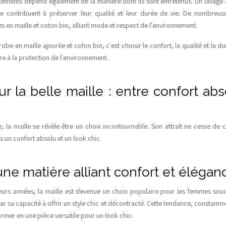
êtements dépend également de la manière dont ils sont entretenus. Un lavage
bre contribuent à préserver leur qualité et leur durée de vie. De nombre
 en maille et coton bio, alliant mode et respect de l'environnement.
be en maille ajourée et coton bio, c'est choisir le confort, la qualité et la dur
ère à la protection de l'environnement.
our la belle maille : entre confort ab
 la maille se révèle être un choix incontournable. Son attrait ne cesse de c
ois un confort absolu et un look chic.
une matière alliant confort et élégan
eurs années, la maille est devenue un choix populaire pour les femmes sou
ar sa capacité à offrir un style chic et décontracté. Cette tendance, constamme
former en une pièce versatile pour un look chic.