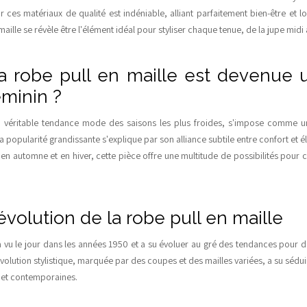
ur ces matériaux de qualité est indéniable, alliant parfaitement bien-être et l
maille se révèle être l'élément idéal pour styliser chaque tenue, de la jupe midi 
a robe pull en maille est devenue u
éminin ?
e, véritable tendance mode des saisons les plus froides, s'impose comme u
 popularité grandissante s'explique par son alliance subtile entre confort et él
en automne et en hiver, cette pièce offre une multitude de possibilités pour c
évolution de la robe pull en maille
 a vu le jour dans les années 1950 et a su évoluer au gré des tendances pour 
volution stylistique, marquée par des coupes et des mailles variées, a su séd
 et contemporaines.