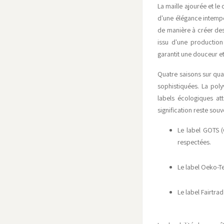
La maille ajourée et l
d'une élégance intempor
de manière à créer des 
issu d'une production
garantit une douceur e
Quatre saisons sur quat
sophistiquées. La poly
labels écologiques att
signification reste sou
Le label GOTS (
respectées.
Le label Oeko-Te
Le label Fairtra