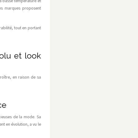
 à basse température et
uses marques proposent
abilité, tout en portant
solu et look
roître, en raison de sa
ce
cieuses de la mode. Sa
nt en évolution, a vu le