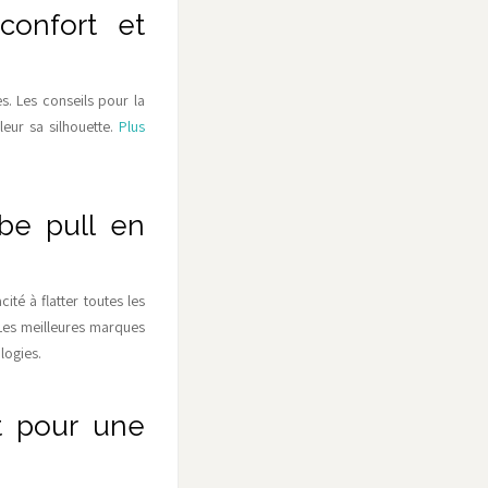
confort et
es. Les conseils pour la
eur sa silhouette.
Plus
obe pull en
ité à flatter toutes les
 Les meilleures marques
logies.
t pour une