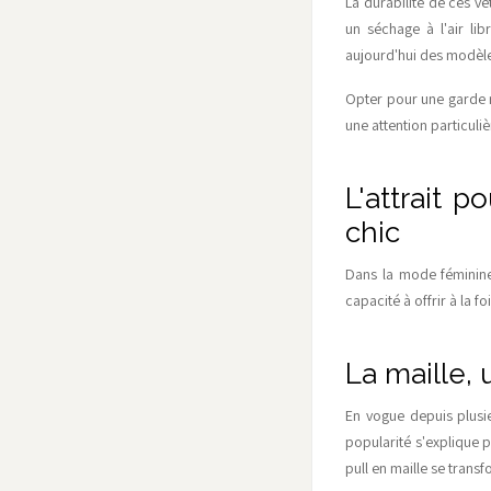
La durabilité de ces v
un séchage à l'air li
aujourd'hui des modèles
Opter pour une garde ro
une attention particuli
L'attrait p
chic
Dans la mode féminine,
capacité à offrir à la f
La maille, 
En vogue depuis plusi
popularité s'explique p
pull en maille se trans