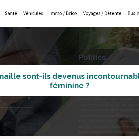
Santé
Véhicules
Immo / Brico
Voyages / Détente
Busi
 maille sont-ils devenus incontournab
féminine ?