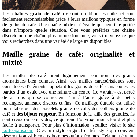
Les
chaînes grain de café or
sont un bijou essentiel et sont
facilement reconnaissables grâce à leurs maillons typiques en forme
de grains de café. Une chaîne mixte et élégante qui peut être portée
dans n’importe quelle situation. Que vous préfériez une chaîne
discrète ou une chaîne plus impressionnante, vous trouverez ce que
vous recherchez dans une variété de largeurs disponibles.
Maille graine de café: originalité et
mixité
Les mailles de café tirent logiquement leur nom des grains
aromatiques bien connus. Ainsi, ces mailles caractéristiques sont
constituées d’éléments rappelant les grains de café dans toutes les
parties d’un ovale avec une rainure au centre. Le « grain » est percé
de 2 trous qui se connectent l’un à l’autre grâce à de petits
rectangles, anneaux discrets et fins. Ce maillage durable est utilisé
pour fabriquer des bracelets graine de café, des colliers graine de
café et des
bijoux rappeur
. En fonction de la taille des granulés, ils
sont creux ou semi-vides, ce qui rend l’ouvrage moins lourd et plus
facile à transporter. Pour plus d’information, veuillez visiter le site
koffeeparis.com
. C’est un style original et très stylé qui convient
désormais aussi bien aux hommes qu’aux femmes. Cela peut être un