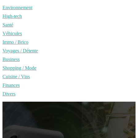
Environnement
High-tech
Santé
Véhicules
Immo / Brico
Voyages / Détente
Business
Shopping / Mode
Cuisine / Vins
Finances
Divers