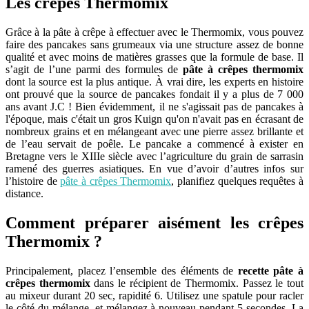
Les crêpes Thermomix
Grâce à la pâte à crêpe à effectuer avec le Thermomix, vous pouvez
faire des pancakes sans grumeaux via une structure assez de bonne
qualité et avec moins de matières grasses que la formule de base. Il
s’agit de l’une parmi des formules de
pâte à crêpes thermomix
dont la source est la plus antique. À vrai dire, les experts en histoire
ont prouvé que la source de pancakes fondait il y a plus de 7 000
ans avant J.C ! Bien évidemment, il ne s'agissait pas de pancakes à
l'époque, mais c'était un gros Kuign qu'on n'avait pas en écrasant de
nombreux grains et en mélangeant avec une pierre assez brillante et
de l’eau servait de poêle. Le pancake a commencé à exister en
Bretagne vers le XIIIe siècle avec l’agriculture du grain de sarrasin
ramené des guerres asiatiques. En vue d’avoir d’autres infos sur
l’histoire de
pâte à crêpes Thermomix
, planifiez quelques requêtes à
distance.
Comment préparer aisément les crêpes
Thermomix ?
Principalement, placez l’ensemble des éléments de
recette pâte à
crêpes thermomix
dans le récipient de Thermomix. Passez le tout
au mixeur durant 20 sec, rapidité 6. Utilisez une spatule pour racler
le côté du mélange, et mélangez à nouveau pendant 5 secondes. La