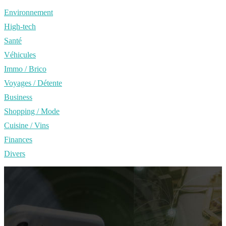
Environnement
High-tech
Santé
Véhicules
Immo / Brico
Voyages / Détente
Business
Shopping / Mode
Cuisine / Vins
Finances
Divers