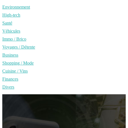
Environnement
High-tech
Santé
Véhicules
Immo / Brico
Voyages / Détente
Business
Shopping / Mode
Cuisine / Vins
Finances
Divers