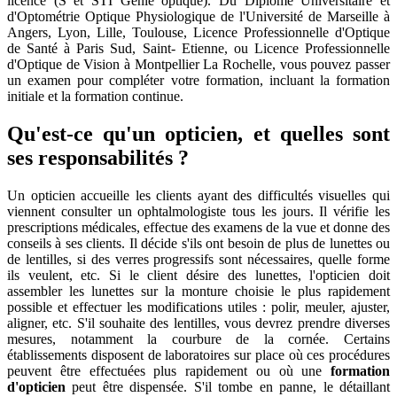
licence (S et STI Génie optique). Du Diplôme Universitaire et
d'Optométrie Optique Physiologique de l'Université de Marseille à
Angers, Lyon, Lille, Toulouse, Licence Professionnelle d'Optique
de Santé à Paris Sud, Saint- Etienne, ou Licence Professionnelle
d'Optique de Vision à Montpellier La Rochelle, vous pouvez passer
un examen pour compléter votre formation, incluant la formation
initiale et la formation continue.
Qu'est-ce qu'un opticien, et quelles sont
ses responsabilités ?
Un opticien accueille les clients ayant des difficultés visuelles qui
viennent consulter un ophtalmologiste tous les jours. Il vérifie les
prescriptions médicales, effectue des examens de la vue et donne des
conseils à ses clients. Il décide s'ils ont besoin de plus de lunettes ou
de lentilles, si des verres progressifs sont nécessaires, quelle forme
ils veulent, etc. Si le client désire des lunettes, l'opticien doit
assembler les lunettes sur la monture choisie le plus rapidement
possible et effectuer les modifications utiles : polir, meuler, ajuster,
aligner, etc. S'il souhaite des lentilles, vous devrez prendre diverses
mesures, notamment la courbure de la cornée. Certains
établissements disposent de laboratoires sur place où ces procédures
peuvent être effectuées plus rapidement ou où une
formation
d'opticien
peut être dispensée. S'il tombe en panne, le détaillant