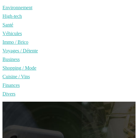
Environnement
High-tech
Santé
Véhicules
Immo / Brico
Voyages / Détente
Business
Shopping / Mode
Cuisine / Vins
Finances
Divers