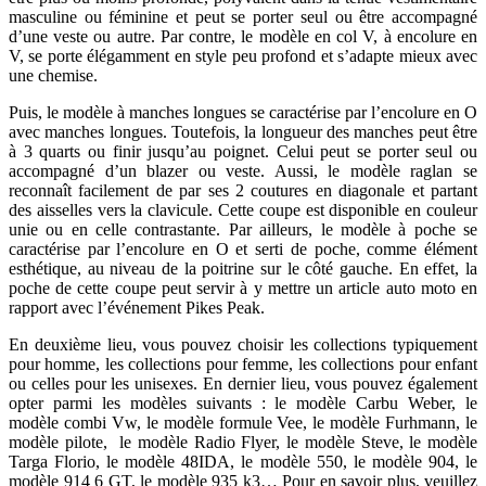
masculine ou féminine et peut se porter seul ou être accompagné
d’une veste ou autre. Par contre, le modèle en col V, à encolure en
V, se porte élégamment en style peu profond et s’adapte mieux avec
une chemise.
Puis, le modèle à manches longues se caractérise par l’encolure en O
avec manches longues. Toutefois, la longueur des manches peut être
à 3 quarts ou finir jusqu’au poignet. Celui peut se porter seul ou
accompagné d’un blazer ou veste. Aussi, le modèle raglan se
reconnaît facilement de par ses 2 coutures en diagonale et partant
des aisselles vers la clavicule. Cette coupe est disponible en couleur
unie ou en celle contrastante. Par ailleurs, le modèle à poche se
caractérise par l’encolure en O et serti de poche, comme élément
esthétique, au niveau de la poitrine sur le côté gauche. En effet, la
poche de cette coupe peut servir à y mettre un article auto moto en
rapport avec l’événement Pikes Peak.
En deuxième lieu, vous pouvez choisir les collections typiquement
pour homme, les collections pour femme, les collections pour enfant
ou celles pour les unisexes. En dernier lieu, vous pouvez également
opter parmi les modèles suivants : le modèle Carbu Weber, le
modèle combi Vw, le modèle formule Vee, le modèle Furhmann, le
modèle pilote, le modèle Radio Flyer, le modèle Steve, le modèle
Targa Florio, le modèle 48IDA, le modèle 550, le modèle 904, le
modèle 914 6 GT, le modèle 935 k3… Pour en savoir plus, veuillez