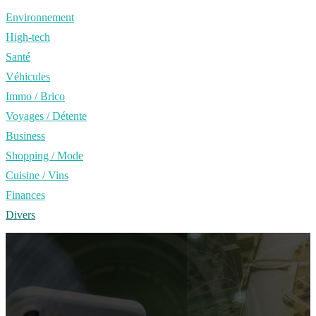
Environnement
High-tech
Santé
Véhicules
Immo / Brico
Voyages / Détente
Business
Shopping / Mode
Cuisine / Vins
Finances
Divers